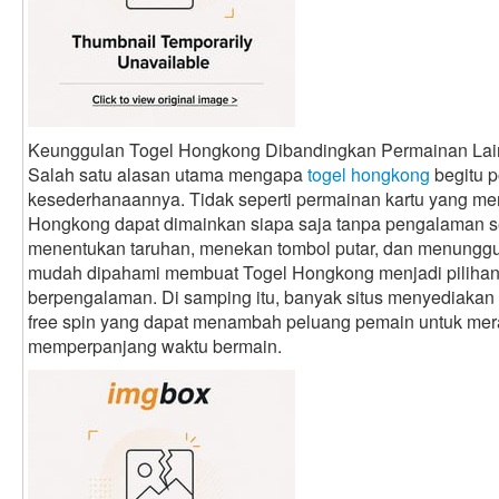
Keunggulan Togel Hongkong Dibandingkan Permainan Lai
Salah satu alasan utama mengapa
togel hongkong
begitu p
kesederhanaannya. Tidak seperti permainan kartu yang me
Hongkong dapat dimainkan siapa saja tanpa pengalaman 
menentukan taruhan, menekan tombol putar, dan menunggu
mudah dipahami membuat Togel Hongkong menjadi pilihan
berpengalaman. Di samping itu, banyak situs menyediakan
free spin yang dapat menambah peluang pemain untuk mer
memperpanjang waktu bermain.