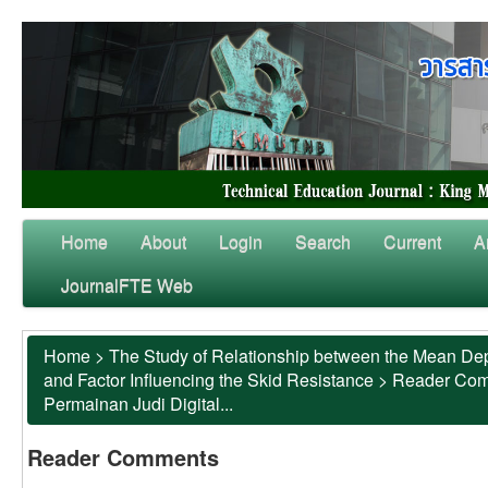
Home
About
Login
Search
Current
A
JournalFTE Web
Home
>
The Study of Relationship between the Mean Dep
and Factor Influencing the Skid Resistance
>
Reader Co
Permainan Judi Digital...
Reader Comments