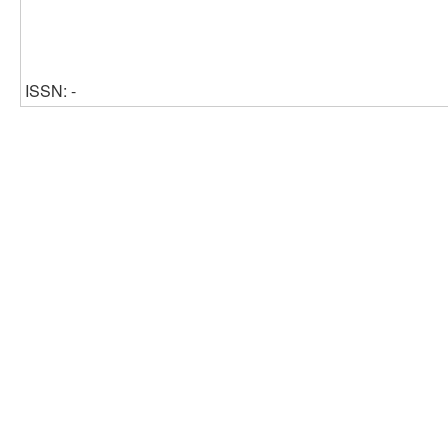
ISSN: -