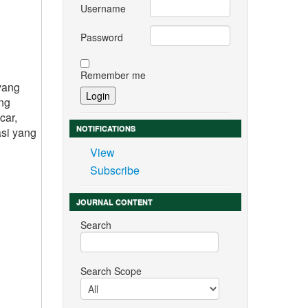
Username
Password
Remember me
yang
ang
car,
NOTIFICATIONS
si yang
View
Subscribe
JOURNAL CONTENT
Search
Search Scope