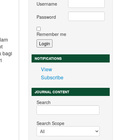
Username
Password
Remember me
alam
ot
k bagi
NOTIFICATIONS
i
View
Subscribe
JOURNAL CONTENT
Search
Search Scope