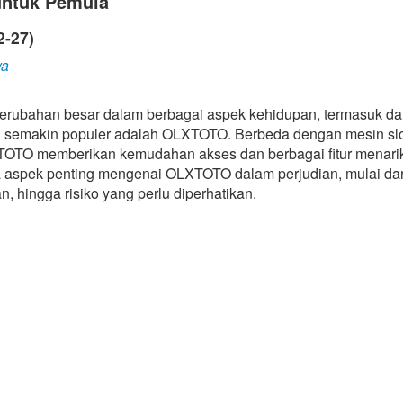
ntuk Pemula
2-27)
ya
perubahan besar dalam berbagai aspek kehidupan, termasuk d
ang semakin populer adalah OLXTOTO. Berbeda dengan mesin sl
LXTOTO memberikan kemudahan akses dan berbagai fitur menari
a aspek penting mengenai OLXTOTO dalam perjudian, mulai dar
 hingga risiko yang perlu diperhatikan.