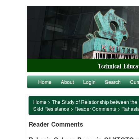
Home
About
Login
Search
Cur
Home
>
The Study of Relationship between the 
Skid Resistance
>
Reader Comments
>
Rahasi
Reader Comments