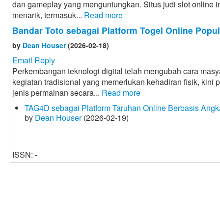
dan gameplay yang menguntungkan. Situs judi slot online 
menarik, termasuk...
Read more
Bandar Toto sebagai Platform Togel Online Popu
by
Dean Houser
(2026-02-18)
Email Reply
Perkembangan teknologi digital telah mengubah cara masy
kegiatan tradisional yang memerlukan kehadiran fisik, kin
jenis permainan secara...
Read more
TAG4D sebagai Platform Taruhan Online Berbasis Angk
by
Dean Houser
(2026-02-19)
ISSN: -