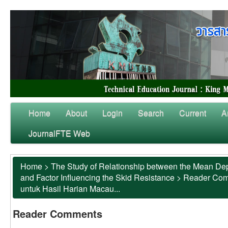
Home
About
Login
Search
Current
A
JournalFTE Web
Home
>
The Study of Relationship between the Mean Dep
and Factor Influencing the Skid Resistance
>
Reader Co
untuk Hasil Harian Macau...
Reader Comments