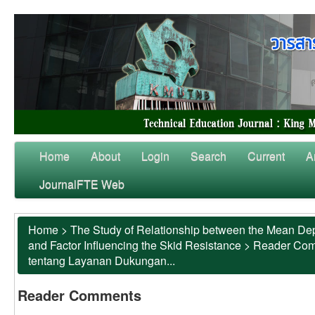
Home
About
Login
Search
Current
A
JournalFTE Web
Home
>
The Study of Relationship between the Mean Dep
and Factor Influencing the Skid Resistance
>
Reader Co
tentang Layanan Dukungan...
Reader Comments