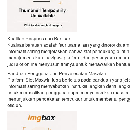
Kualitas Respons dan Bantuan
Kualitas bantuan adalah fitur utama lain yang disorot dalam
informatif sering menjelaskan bahwa staf pendukung dilat
manajemen akun, navigasi platform, dan pertanyaan umum.
judi slot online menyusun timnya untuk menawarkan bantua
Panduan Pengguna dan Penyelesaian Masalah
Platform Slot Maxwin juga berfokus pada panduan yang je
informatif sering menyebutkan instruksi langkah demi langk
untuk memastikan pengguna dapat menyelesaikan masalah seca
menunjukkan pendekatan terstruktur untuk membantu peng
efisien.