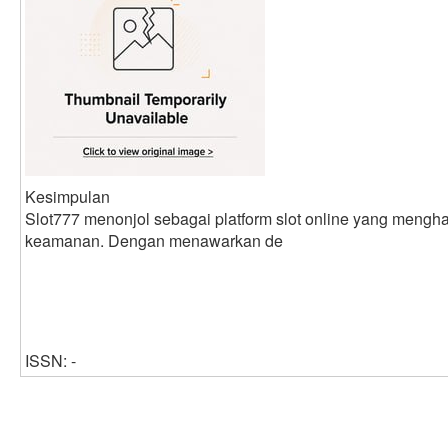
Kesimpulan
Slot777 menonjol sebagai platform slot online yang menghar
keamanan. Dengan menawarkan de
ISSN: -