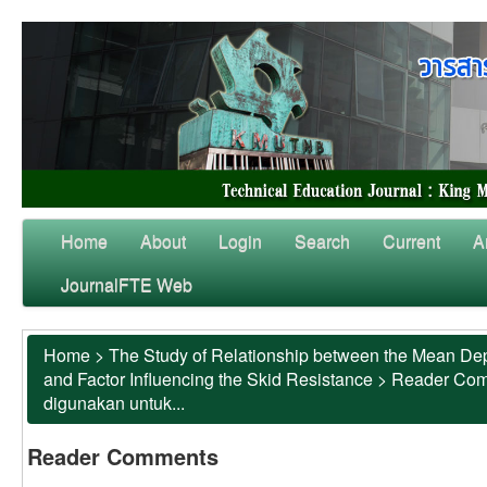
Home
About
Login
Search
Current
A
JournalFTE Web
Home
>
The Study of Relationship between the Mean Dep
and Factor Influencing the Skid Resistance
>
Reader Co
digunakan untuk...
Reader Comments