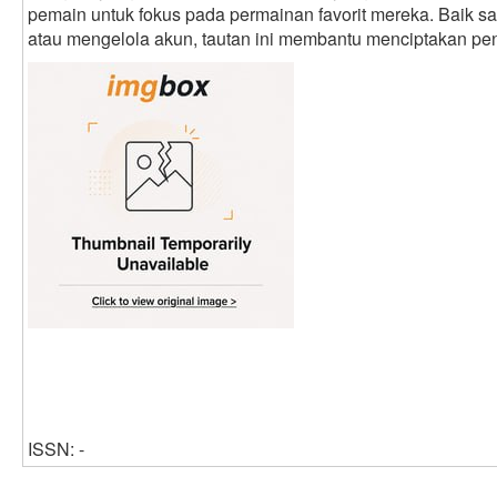
pemain untuk fokus pada permainan favorit mereka. Baik s
atau mengelola akun, tautan ini membantu menciptakan p
ISSN: -