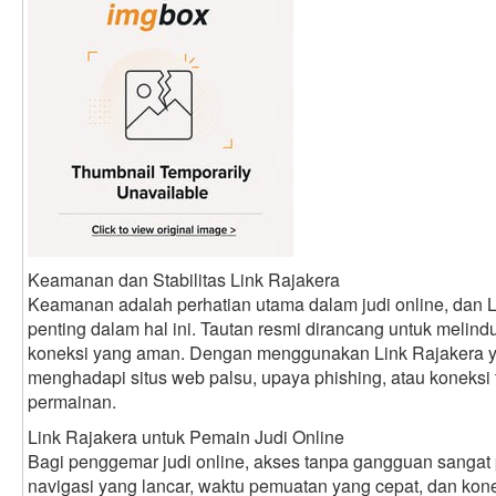
Keamanan dan Stabilitas Link Rajakera
Keamanan adalah perhatian utama dalam judi online, dan 
penting dalam hal ini. Tautan resmi dirancang untuk meli
koneksi yang aman. Dengan menggunakan Link Rajakera ya
menghadapi situs web palsu, upaya phishing, atau koneksi
permainan.
Link Rajakera untuk Pemain Judi Online
Bagi penggemar judi online, akses tanpa gangguan sangat
navigasi yang lancar, waktu pemuatan yang cepat, dan kon