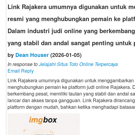
Link Rajakera umumnya digunakan untuk me
resmi yang menghubungkan pemain ke platfo
Dalam industri judi online yang berkembang
yang stabil dan andal sangat penting untuk
by
Dean Houser
(2026-01-05)
In response to
Jelajahi Situs Toto Online Terpercaya
Email Reply
Link Rajakera umumnya digunakan untuk menggambarkan ti
menghubungkan pemain ke platform judi online Rajakera. Da
berkembang pesat, memiliki tautan yang stabil dan andal s
lancar dan akses tanpa gangguan. Link Rajakera diranca
platform dengan mudah, bahkan ketika menghadapi batasan