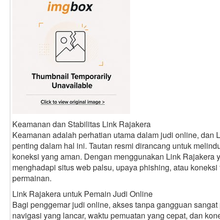
Keamanan dan Stabilitas Link Rajakera
Keamanan adalah perhatian utama dalam judi online, dan 
penting dalam hal ini. Tautan resmi dirancang untuk meli
koneksi yang aman. Dengan menggunakan Link Rajakera ya
menghadapi situs web palsu, upaya phishing, atau koneksi
permainan.
Link Rajakera untuk Pemain Judi Online
Bagi penggemar judi online, akses tanpa gangguan sangat
navigasi yang lancar, waktu pemuatan yang cepat, dan kon