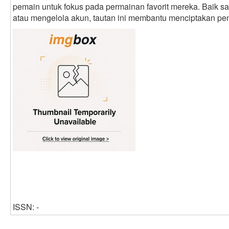
pemain untuk fokus pada permainan favorit mereka. Baik s
atau mengelola akun, tautan ini membantu menciptakan p
ISSN: -