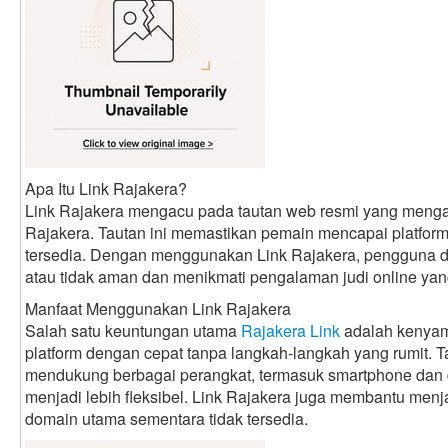
Apa Itu Link Rajakera?
Link Rajakera mengacu pada tautan web resmi yang mengar
Rajakera. Tautan ini memastikan pemain mencapai platform 
tersedia. Dengan menggunakan Link Rajakera, pengguna da
atau tidak aman dan menikmati pengalaman judi online yang
Manfaat Menggunakan Link Rajakera
Salah satu keuntungan utama
Rajakera Link
adalah kenya
platform dengan cepat tanpa langkah-langkah yang rumit. Ta
mendukung berbagai perangkat, termasuk smartphone dan d
menjadi lebih fleksibel. Link Rajakera juga membantu menj
domain utama sementara tidak tersedia.