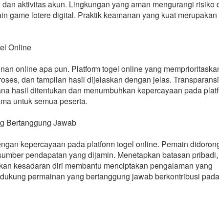
i dan aktivitas akun. Lingkungan yang aman mengurangi risiko 
n game lotere digital. Praktik keamanan yang kuat merupakan
el Online
nan online apa pun. Platform togel online yang memprioritaska
ses, dan tampilan hasil dijelaskan dengan jelas. Transparansi
 hasil ditentukan dan menumbuhkan kepercayaan pada platf
ma untuk semua peserta.
g Bertanggung Jawab
engan kepercayaan pada platform togel online. Pemain didoron
 sumber pendapatan yang dijamin. Menetapkan batasan pribadi,
kan kesadaran diri membantu menciptakan pengalaman yang
ukung permainan yang bertanggung jawab berkontribusi pad