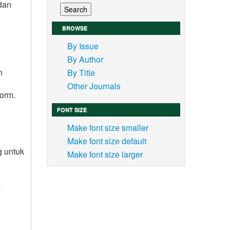
dan
BROWSE
By Issue
By Author
n
By Title
Other Journals
orm.
FONT SIZE
Make font size smaller
Make font size default
g untuk
Make font size larger
a