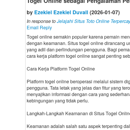
Togel Online sebagai Pengalaman P
by
Ezekiel Ezekiel Duvall
(2026-01-07)
In response to
Jelajahi Situs Toto Online Terperca
Email Reply
Togel online semakin populer karena pemain me
dengan keamanan. Situs togel online dirancang u
yang adil dan perlindungan pengguna. Bagi pem
cara kerja platform togel online sangat penting se
Cara Kerja Platform Togel Online
Platform togel online beroperasi melalui sistem d
pengguna. Tata letak yang jelas dan fitur yang t
menyajikan informasi dengan cara yang sederhana
kebingungan yang tidak perlu.
Langkah-Langkah Keamanan di Situs Togel Onlin
Keamanan adalah salah satu aspek terpenting dal