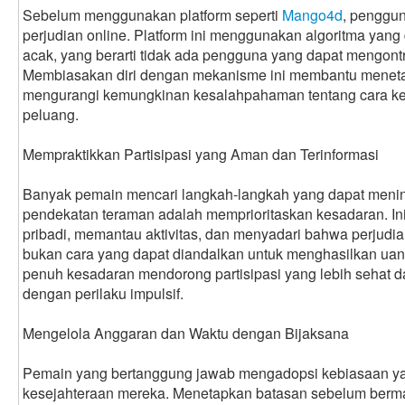
Sebelum menggunakan platform seperti
Mango4d
, penggu
perjudian online. Platform ini menggunakan algoritma yang
acak, yang berarti tidak ada pengguna yang dapat mengontr
Membiasakan diri dengan mekanisme ini membantu menetap
mengurangi kemungkinan kesalahpahaman tentang cara ker
peluang.
Mempraktikkan Partisipasi yang Aman dan Terinformasi
Banyak pemain mencari langkah-langkah yang dapat menin
pendekatan teraman adalah memprioritaskan kesadaran. I
pribadi, memantau aktivitas, dan menyadari bahwa perjudi
bukan cara yang dapat diandalkan untuk menghasilkan ua
penuh kesadaran mendorong partisipasi yang lebih sehat da
dengan perilaku impulsif.
Mengelola Anggaran dan Waktu dengan Bijaksana
Pemain yang bertanggung jawab mengadopsi kebiasaan y
kesejahteraan mereka. Menetapkan batasan sebelum ber