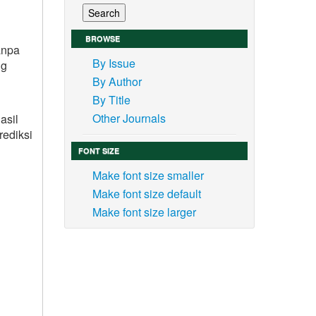
BROWSE
anpa
By Issue
ng
By Author
By Title
Other Journals
asil
rediksi
FONT SIZE
Make font size smaller
Make font size default
Make font size larger