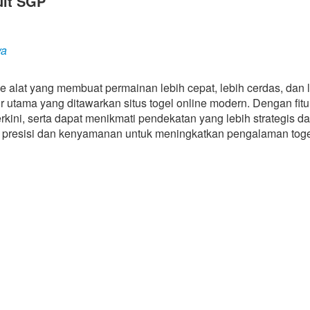
lt SGP
ya
e alat yang membuat permainan lebih cepat, lebih cerdas, dan 
utama yang ditawarkan situs togel online modern. Dengan fitur
kini, serta dapat menikmati pendekatan yang lebih strategis d
presisi dan kenyamanan untuk meningkatkan pengalaman tog