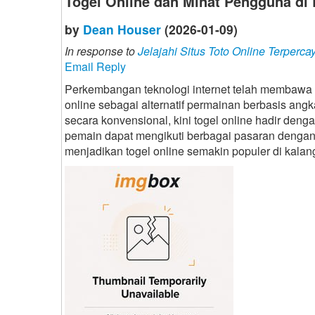
Togel Online dan Minat Pengguna di 
by
Dean Houser
(2026-01-09)
In response to
Jelajahi Situs Toto Online Terperca
Email Reply
Perkembangan teknologi internet telah membawa 
online sebagai alternatif permainan berbasis an
secara konvensional, kini togel online hadir denga
pemain dapat mengikuti berbagai pasaran dengan ce
menjadikan togel online semakin populer di kalan