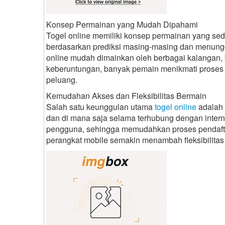
Konsep Permainan yang Mudah Dipahami
Togel online memiliki konsep permainan yang se
berdasarkan prediksi masing-masing dan menungg
online mudah dimainkan oleh berbagai kalangan
keberuntungan, banyak pemain menikmati proses a
peluang.
Kemudahan Akses dan Fleksibilitas Bermain
Salah satu keunggulan utama
togel online
adalah 
dan di mana saja selama terhubung dengan interne
pengguna, sehingga memudahkan proses pendaft
perangkat mobile semakin menambah fleksibilitas