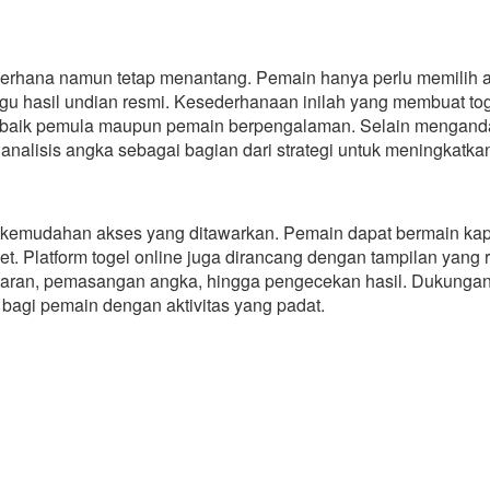
derhana namun tetap menantang. Pemain hanya perlu memilih 
u hasil undian resmi. Kesederhanaan inilah yang membuat to
, baik pemula maupun pemain berpengalaman. Selain mengand
nalisis angka sebagai bagian dari strategi untuk meningkatka
kemudahan akses yang ditawarkan. Pemain dapat bermain kap
t. Platform togel online juga dirancang dengan tampilan yang
aran, pemasangan angka, hingga pengecekan hasil. Dukunga
 bagi pemain dengan aktivitas yang padat.