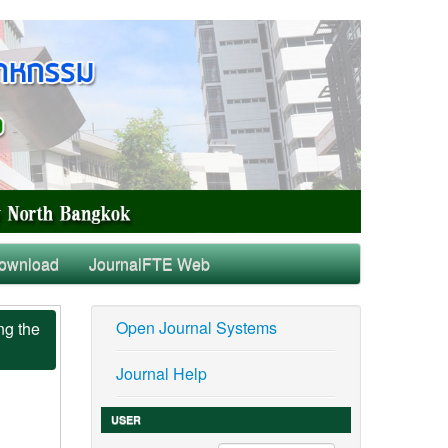
ownload
JournalFTE Web
Open Journal Systems
ng the
Journal Help
USER