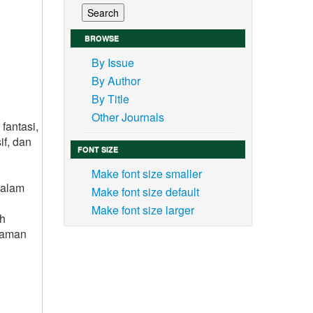
BROWSE
By Issue
By Author
By Title
Other Journals
fantasi,
if, dan
FONT SIZE
Make font size smaller
dalam
Make font size default
Make font size larger
ah
p aman