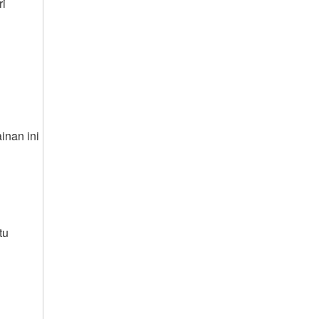
ri
inan ini
tu