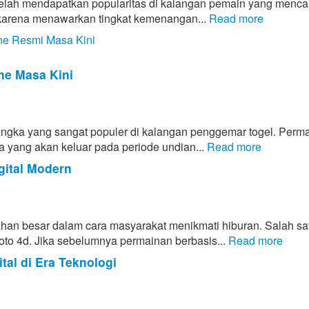
ng telah mendapatkan popularitas di kalangan pemain yang menca
l karena menawarkan tingkat kemenangan...
Read more
ne Resmi Masa Kini
ne Masa Kini
ngka yang sangat populer di kalangan penggemar togel. Perma
yang akan keluar pada periode undian...
Read more
gital Modern
an besar dalam cara masyarakat menikmati hiburan. Salah sa
Toto 4d. Jika sebelumnya permainan berbasis...
Read more
tal di Era Teknologi