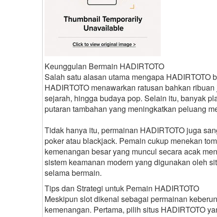
Keunggulan Bermain HADIRTOTO
Salah satu alasan utama mengapa HADIRTOTO begitu
HADIRTOTO menawarkan ratusan bahkan ribuan jen
sejarah, hingga budaya pop. Selain itu, banyak pla
putaran tambahan yang meningkatkan peluang m
Tidak hanya itu, permainan HADIRTOTO juga sanga
poker atau blackjack. Pemain cukup menekan tom
kemenangan besar yang muncul secara acak menja
sistem keamanan modern yang digunakan oleh situ
selama bermain.
Tips dan Strategi untuk Pemain HADIRTOTO
Meskipun slot dikenal sebagai permainan keberu
kemenangan. Pertama, pilih situs HADIRTOTO yang 