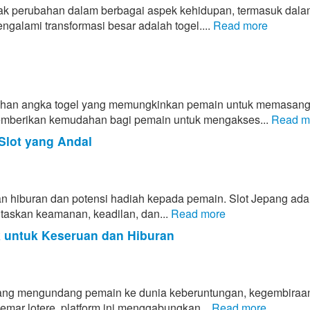
k perubahan dalam berbagai aspek kehidupan, termasuk dala
engalami transformasi besar adalah togel....
Read more
taruhan angka togel yang memungkinkan pemain untuk memasan
emberikan kemudahan bagi pemain untuk mengakses...
Read m
Slot yang Andal
an hiburan dan potensi hadiah kepada pemain. Slot Jepang ada
itaskan keamanan, keadilan, dan...
Read more
k untuk Keseruan dan Hiburan
 yang mengundang pemain ke dunia keberuntungan, kegembiraa
emar lotere, platform ini menggabungkan...
Read more