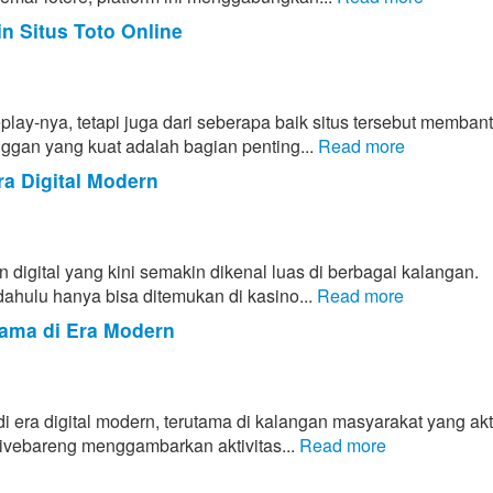
n Situs Toto Online
eplay-nya, tetapi juga dari seberapa baik situs tersebut memban
ggan yang kuat adalah bagian penting...
Read more
a Digital Modern
 digital yang kini semakin dikenal luas di berbagai kalangan.
 dahulu hanya bisa ditemukan di kasino...
Read more
sama di Era Modern
i era digital modern, terutama di kalangan masyarakat yang akt
ivebareng menggambarkan aktivitas...
Read more