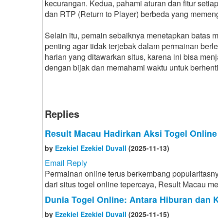
kecurangan. Kedua, pahami aturan dan fitur setiap
dan RTP (Return to Player) berbeda yang memen
Selain itu, pemain sebaiknya menetapkan batas 
penting agar tidak terjebak dalam permainan ber
harian yang ditawarkan situs, karena ini bisa me
dengan bijak dan memahami waktu untuk berhenti
Replies
Result Macau Hadirkan Aksi Togel Online
by
Ezekiel Ezekiel Duvall
(2025-11-13)
Email Reply
Permainan online terus berkembang popularitasny
dari situs togel online tepercaya, Result Macau m
Dunia Togel Online: Antara Hiburan dan
by
Ezekiel Ezekiel Duvall
(2025-11-15)