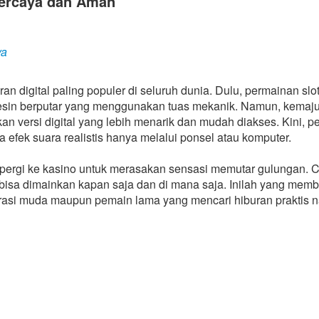
percaya dan Aman
ya
n digital paling populer di seluruh dunia. Dulu, permainan slo
mesin berputar yang menggunakan tuas mekanik. Namun, kemaj
 versi digital yang lebih menarik dan mudah diakses. Kini, p
a efek suara realistis hanya melalui ponsel atau komputer.
 pergi ke kasino untuk merasakan sensasi memutar gulungan. 
isa dimainkan kapan saja dan di mana saja. Inilah yang memb
erasi muda maupun pemain lama yang mencari hiburan praktis