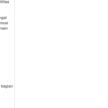
ilitas
ngat
omosi
rmain
i bagian