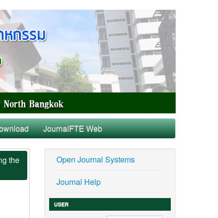
ownload
JournalFTE Web
Open Journal Systems
ng the
Journal Help
USER