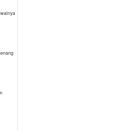
 awalnya
 menang
om