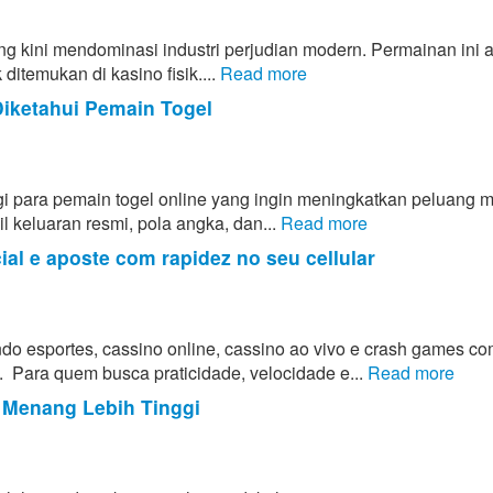
ng kini mendominasi industri perjudian modern. Permainan ini
 ditemukan di kasino fisik....
Read more
Diketahui Pemain Togel
gi para pemain togel online yang ingin meningkatkan peluang
il keluaran resmi, pola angka, dan...
Read more
cial e aposte com rapidez no seu cellular
do esportes, cassino online, cassino ao vivo e crash games c
. Para quem busca praticidade, velocidade e...
Read more
g Menang Lebih Tinggi