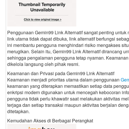
Penggunaan Gemin99 Link Alternatif sangat penting untuk 
link utama tidak dapat dibuka, link alternatif berfungsi se
ini membantu pengguna menghindari risiko mengakses situs
merugikan. Selain itu, Gemin99 Link Alternatif dirancang u
sehingga pengalaman pengguna tetap nyaman. Keamanan data
dikelola langsung oleh pihak resmi.
Keamanan dan Privasi pada Gemin99 Link Alternatif
Keamanan menjadi prioritas utama dalam penggunaan
Gemi
keamanan yang diterapkan memastikan setiap data penggun
enkripsi modern digunakan untuk mencegah kebocoran info
pengguna tidak perlu khawatir saat melakukan aktivitas melalu
terjaga dan setiap transaksi maupun aktivitas berjalan de
ditetapkan.
Kemudahan Akses di Berbagai Perangkat