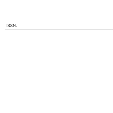
ISSN: -