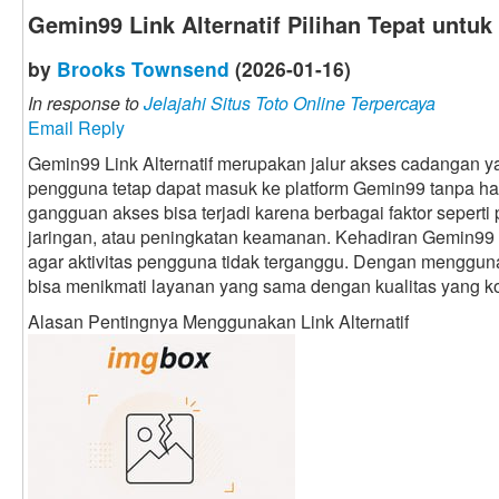
Gemin99 Link Alternatif Pilihan Tepat untuk
by
Brooks Townsend
(2026-01-16)
In response to
Jelajahi Situs Toto Online Terpercaya
Email Reply
Gemin99 Link Alternatif merupakan jalur akses cadangan 
pengguna tetap dapat masuk ke platform Gemin99 tanpa ham
gangguan akses bisa terjadi karena berbagai faktor sepert
jaringan, atau peningkatan keamanan. Kehadiran Gemin99 Lin
agar aktivitas pengguna tidak terganggu. Dengan menggunak
bisa menikmati layanan yang sama dengan kualitas yang ko
Alasan Pentingnya Menggunakan Link Alternatif