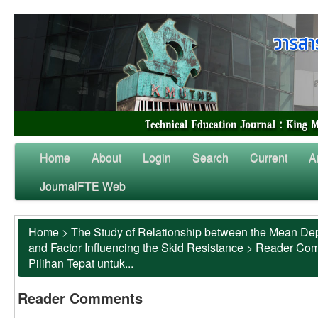
Home
About
Login
Search
Current
A
JournalFTE Web
Home
>
The Study of Relationship between the Mean Dep
and Factor Influencing the Skid Resistance
>
Reader Co
Pilihan Tepat untuk...
Reader Comments