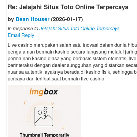
Re: Jelajahi Situs Toto Online Terpercaya
by
Dean Houser
(2026-01-17)
In response to
Jelajahi Situs Toto Online Terpercaya
Email Reply
Live casino merupakan salah satu inovasi dalam dunia hib
pengalaman bermain kasino secara langsung melalui jaring
permainan kasino biasa yang berbasis sistem otomatis, li
berinteraksi dengan dealer sungguhan yang disiarkan seca
nuansa autentik layaknya berada di kasino fisik, sehingga
percaya dan terlibat saat bermain live casino.