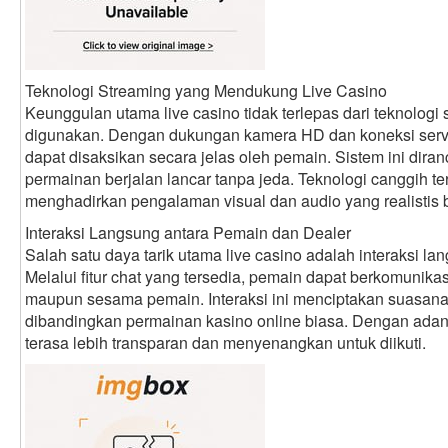
Teknologi Streaming yang Mendukung Live Casino
Keunggulan utama live casino tidak terlepas dari teknologi 
digunakan. Dengan dukungan kamera HD dan koneksi server y
dapat disaksikan secara jelas oleh pemain. Sistem ini dir
permainan berjalan lancar tanpa jeda. Teknologi canggih 
menghadirkan pengalaman visual dan audio yang realistis 
Interaksi Langsung antara Pemain dan Dealer
Salah satu daya tarik utama live casino adalah interaksi l
Melalui fitur chat yang tersedia, pemain dapat berkomunika
maupun sesama pemain. Interaksi ini menciptakan suasana 
dibandingkan permainan kasino online biasa. Dengan adany
terasa lebih transparan dan menyenangkan untuk diikuti.