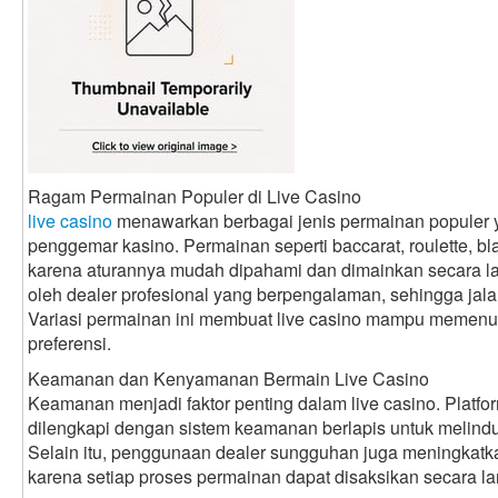
Ragam Permainan Populer di Live Casino
live casino
menawarkan berbagai jenis permainan populer ya
penggemar kasino. Permainan seperti baccarat, roulette, bla
karena aturannya mudah dipahami dan dimainkan secara l
oleh dealer profesional yang berpengalaman, sehingga jalan
Variasi permainan ini membuat live casino mampu memenu
preferensi.
Keamanan dan Kenyamanan Bermain Live Casino
Keamanan menjadi faktor penting dalam live casino. Platfo
dilengkapi dengan sistem keamanan berlapis untuk melindu
Selain itu, penggunaan dealer sungguhan juga meningkatk
karena setiap proses permainan dapat disaksikan secara 