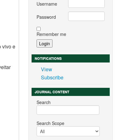
Username
Password
Remember me
 vivo e
NOTIFICATIONS
eitar
View
Subscribe
JOURNAL CONTENT
Search
Search Scope