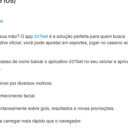
e iOS)
ya
a sua mão? O app
337bet
é a solução perfeita para quem busca
ivo oficial, você pode apostar em esportes, jogar no cassino ao
asso de como baixar o aplicativo 337bet no seu celular e aprov
.
óvel por diversos motivos:
hecimento facial.
ntaneamente sobre gols, resultados e novas promoções.
 carregar mais rápido que o navegador.