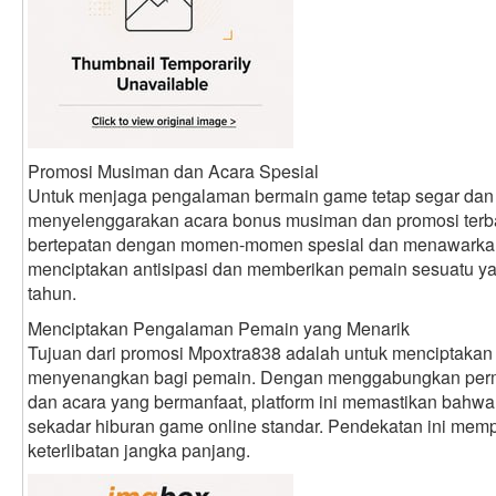
Promosi Musiman dan Acara Spesial
Untuk menjaga pengalaman bermain game tetap segar dan
menyelenggarakan acara bonus musiman dan promosi terbata
bertepatan dengan momen-momen spesial dan menawarkan
menciptakan antisipasi dan memberikan pemain sesuatu ya
tahun.
Menciptakan Pengalaman Pemain yang Menarik
Tujuan dari promosi Mpoxtra838 adalah untuk menciptakan
menyenangkan bagi pemain. Dengan menggabungkan perm
dan acara yang bermanfaat, platform ini memastikan bahw
sekadar hiburan game online standar. Pendekatan ini me
keterlibatan jangka panjang.