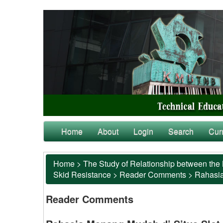
Home
About
Login
Search
Cur
Home
>
The Study of Relationship between the 
Skid Resistance
>
Reader Comments
>
Rahasia
Reader Comments