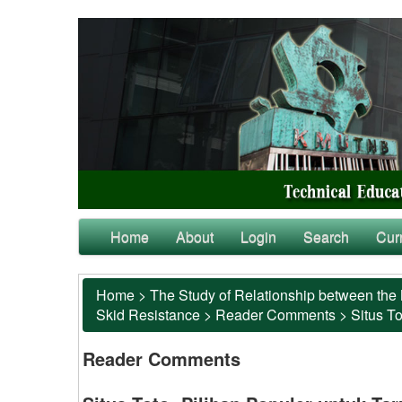
Home
About
Login
Search
Cur
Home
>
The Study of Relationship between the 
Skid Resistance
>
Reader Comments
>
Situs To
Reader Comments