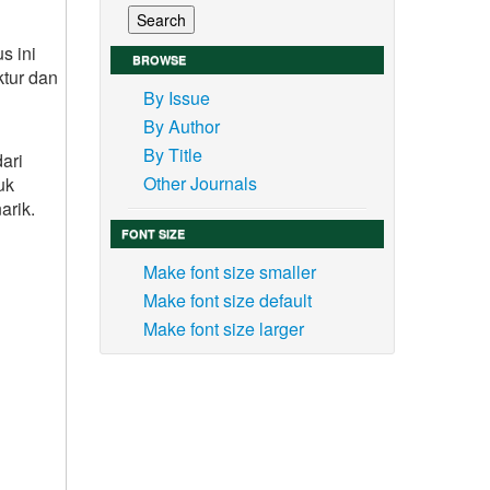
s ini
BROWSE
ktur dan
By Issue
By Author
By Title
ari
Other Journals
uk
arik.
FONT SIZE
Make font size smaller
Make font size default
Make font size larger