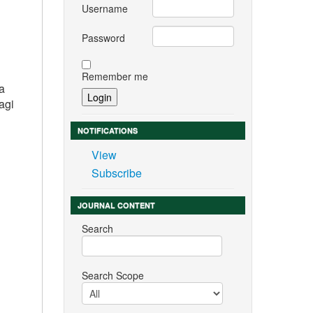
Username
Password
Remember me
a
agi
h
NOTIFICATIONS
View
Subscribe
JOURNAL CONTENT
Search
Search Scope