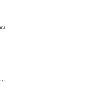
ima,
akat.