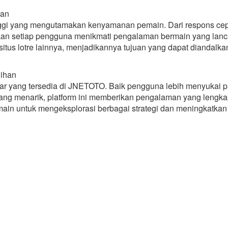
aan
nggi yang mengutamakan kenyamanan pemain. Dari respons ce
tikan setiap pengguna menikmati pengalaman bermain yang lanc
tus lotre lainnya, menjadikannya tujuan yang dapat diandalka
lihan
r yang tersedia di JNETOTO. Baik pengguna lebih menyukai p
 yang menarik, platform ini memberikan pengalaman yang lengk
ain untuk mengeksplorasi berbagai strategi dan meningkatkan