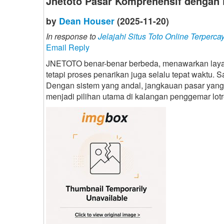
Jnetoto Pasar Komprehensif dengan 
by
Dean Houser
(2025-11-20)
In response to
Jelajahi Situs Toto Online Terperca
Email Reply
JNETOTO benar-benar berbeda, menawarkan layan
tetapi proses penarikan juga selalu tepat waktu. 
Dengan sistem yang andal, jangkauan pasar yan
menjadi pilihan utama di kalangan penggemar lotre