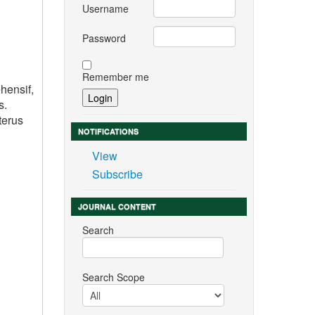
Username
Password
Remember me
hensif,
s.
terus
NOTIFICATIONS
View
Subscribe
JOURNAL CONTENT
Search
Search Scope