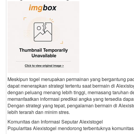
Meskipun togel merupakan permainan yang bergantung pad
dapat menerapkan strategi tertentu saat bermain di Alexisto
dengan peluang menang lebih tinggi, memasang taruhan den
memanfaatkan informasi prediksi angka yang tersedia dapa
Dengan strategi yang tepat, pengalaman bermain di Alexisto
lebih terarah dan minim stres.
Komunitas dan Informasi Seputar Alexistogel
Popularitas Alexistogel mendorong terbentuknya komunitas 