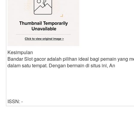
Kesimpulan
Bandar Slot gacor adalah pilihan ideal bagi pemain yang 
dalam satu tempat. Dengan bermain di situs ini, An
ISSN: -