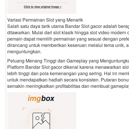
Variasi Permainan Slot yang Menarik
Salah satu daya tarik utama Bandar Slot gacor adalah ber
ditawarkan. Mulai dari slot klasik hingga slot video moder
pemain dapat memilih permainan yang sesuai dengan prefe
dirancang untuk memberikan keseruan melalui tema unik, ani
menguntungkan.
Peluang Menang Tinggi dan Gameplay yang Menguntungk
Platform Bandar Slot gacor dikenal karena menawarkan slo
lebih tinggi dan pola kemenangan yang sering. Hal ini mem
untuk mendapatkan hadiah secara konsisten. Putaran bonus,
semakin meningkatkan profitabilitas dan membuat gameplay