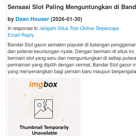
Sensasi Slot Paling Menguntungkan di Band
by
Dean Houser
(2026-01-30)
In response to
Jelajahi Situs Toto Online Terpercaya
Email Reply
Bandar Slot gacor semakin populer di kalangan penggemar 
dan potensi keuntungan nyata. Dengan bermain di situs in
bermain slot yang seru dan menguntungkan di setiap puta
permainan yang dipilih dengan cermat, Bandar Slot gaco
yang menyenangkan bagi pemain baru maupun berpengal