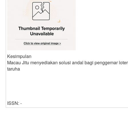
Kesimpulan
Macau Jitu menyediakan solusi andal bagi penggemar loter
taruha
ISSN: -