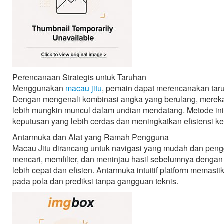
Perencanaan Strategis untuk Taruhan
Menggunakan
macau jitu
, pemain dapat merencanakan taru
Dengan mengenali kombinasi angka yang berulang, mereka
lebih mungkin muncul dalam undian mendatang. Metode i
keputusan yang lebih cerdas dan meningkatkan efisiensi kes
Antarmuka dan Alat yang Ramah Pengguna
Macau Jitu dirancang untuk navigasi yang mudah dan peng
mencari, memfilter, dan meninjau hasil sebelumnya denga
lebih cepat dan efisien. Antarmuka intuitif platform memas
pada pola dan prediksi tanpa gangguan teknis.