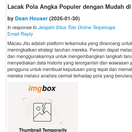
Lacak Pola Angka Populer dengan Mudah di
by
Dean Houser
(2026-01-30)
In response to
Jelajahi Situs Toto Online Terpercaya
Email Reply
Macau Jitu adalah platform terkemuka yang dirancang untu
meningkatkan strategi taruhan mereka. Pemain dapat mela
dan menggunakannya untuk mengembangkan langkah taruh
menyediakan data historis yang terorganisir dan wawasan 
pengguna untuk membuat keputusan yang tepat dan mem
mereka melalui analisis cermat terhadap pola yang berulan