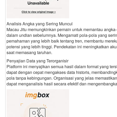
Analisis Angka yang Sering Muncul
Macau Jitu memungkinkan pemain untuk memantau angka-a
dalam undian sebelumnya. Mengamati pola-pola yang seri
pemahaman yang lebih baik tentang tren, membantu merek
potensi yang lebih tinggi. Pendekatan ini meningkatkan ak
saat memasang taruhan.
Penyajian Data yang Terorganisir
Platform ini menyajikan semua hasil dalam format yang ter
dapat dengan cepat mengakses data historis, membandingka
pola tanpa kebingungan. Organisasi yang jelas memastik
dapat menganalisis hasil secara efektif dan mengembangkan