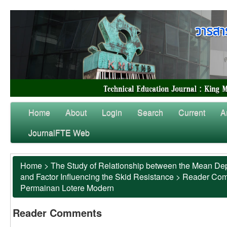
Home
About
Login
Search
Current
A
JournalFTE Web
Home
>
The Study of Relationship between the Mean Dep
and Factor Influencing the Skid Resistance
>
Reader Co
Permainan Lotere Modern
Reader Comments