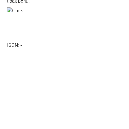
tidak perlu.
ISSN: -