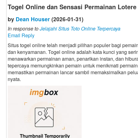
Togel Online dan Sensasi Permainan Loter
by
Dean Houser
(2026-01-31)
In response to
Jelajahi Situs Toto Online Terpercaya
Email Reply
Situs togel online telah menjadi pilihan populer bagi pem
dan kenyamanan. Togel online adalah kata kunci yang seri
menawarkan permainan aman, penarikan instan, dan hibura
tepercaya memungkinkan pemain untuk menikmati permainan
memastikan permainan lancar sambil memaksimalkan pel
nyata.