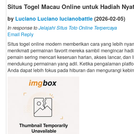
Situs Togel Macau Online untuk Hadiah Nyat
by
Luciano Luciano lucianobattle
(2026-02-05)
In response to
Jelajahi Situs Toto Online Terpercaya
Email Reply
Situs togel online modern memberikan cara yang lebih nya
menikmati permainan favorit mereka sambil mengincar had
pemain sering mencari keseruan harian, akses lancar, dan
mendukung permainan yang adil. Ketika pengalaman platf
Anda dapat lebih fokus pada hiburan dan mengurangi kebi