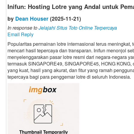
Inifun: Hosting Lotre yang Andal untuk Pem
by
Dean Houser
(2025-11-21)
In response to
Jelajahi Situs Toto Online Terpercaya
Email Reply
Popularitas permainan lotre internasional terus meningkat,
mencari hasil tepercaya dan transparan. Inifun menonjol se
menyelenggarakan pasar lotre resmi dari negara-negara yang
termasuk SINGAPORE49, SINGAPORE45, HONG KONG, 
yang kuat, hasil yang akurat, dan fitur yang ramah pengguna
tepercaya bagi para penggemar lotre di seluruh Indonesia.