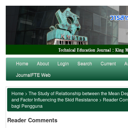
Home
About
Login
Search
Current
A
JournalFTE Web
Home
>
The Study of Relationship between the Mean Dep
and Factor Influencing the Skid Resistance
>
Reader Co
bagi Pengguna
Reader Comments