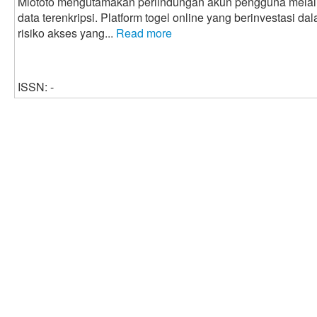
Miototo mengutamakan perlindungan akun pengguna melalu
data terenkripsi. Platform togel online yang berinvestasi d
risiko akses yang...
Read more
ISSN: -