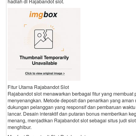
hadiah di Rajabandot slot.
Fitur Utama Rajabandot Slot
Rajabandot slot menawarkan berbagai fitur yang membuat 
menyenangkan. Metode deposit dan penarikan yang aman 
dukungan pelanggan yang responsif dan pembaruan waktu
lancar. Desain interaktif dan putaran bonus memberikan ke
menang, menjadikan Rajabandot slot sebagai situs judi slot
menghibur.