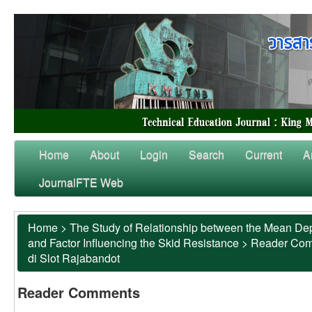
Home
About
Login
Search
Current
A
JournalFTE Web
Home
>
The Study of Relationship between the Mean Dep
and Factor Influencing the Skid Resistance
>
Reader Co
di Slot Rajabandot
Reader Comments