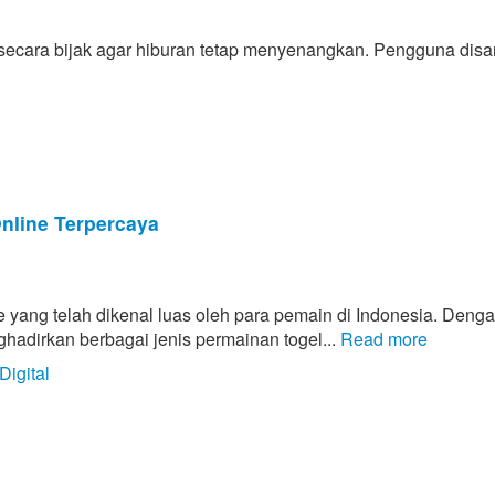
ecara bijak agar hiburan tetap menyenangkan. Pengguna dis
nline Terpercaya
e yang telah dikenal luas oleh para pemain di Indonesia. Deng
adirkan berbagai jenis permainan togel...
Read more
igital