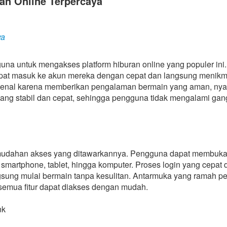
an Online Terpercaya
ya
na untuk mengakses platform hiburan online yang populer ini.
at masuk ke akun mereka dengan cepat dan langsung menikm
 dikenal karena memberikan pengalaman bermain yang aman, ny
yang stabil dan cepat, sehingga pengguna tidak mengalami ga
udahan akses yang ditawarkannya. Pengguna dapat membuk
i smartphone, tablet, hingga komputer. Proses login yang cepat 
sung mulai bermain tanpa kesulitan. Antarmuka yang ramah 
semua fitur dapat diakses dengan mudah.
nk