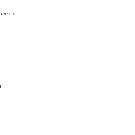
arankan
an