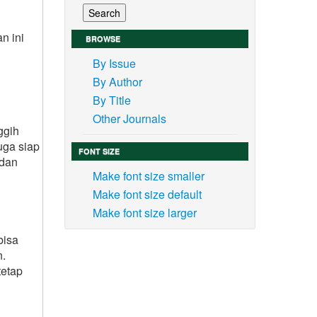
n ini
BROWSE
By Issue
By Author
By Title
Other Journals
ggih
uga siap
FONT SIZE
 dan
Make font size smaller
Make font size default
Make font size larger
bisa
n.
tetap