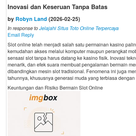
Inovasi dan Keseruan Tanpa Batas
by
Robyn Land
(2026-02-25)
In response to
Jelajahi Situs Toto Online Terpercaya
Email Reply
Slot online telah menjadi salah satu permainan kasino palin
kemudahan akses melalui komputer maupun perangkat mobi
sensasi slot tanpa harus datang ke kasino fisik. Inovasi tekno
menarik, dan efek suara membuat pengalaman bermain me
dibandingkan mesin slot tradisional. Fenomena ini juga me
tahunnya, khususnya generasi muda yang terbiasa dengan pl
Keuntungan dan Risiko Bermain Slot Online