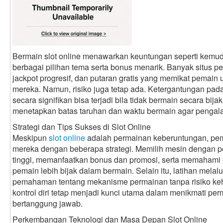
Bermain slot online menawarkan keuntungan seperti kemu
berbagai pilihan tema serta bonus menarik. Banyak situs p
jackpot progresif, dan putaran gratis yang memikat pemai
mereka. Namun, risiko juga tetap ada. Ketergantungan pa
secara signifikan bisa terjadi bila tidak bermain secara bij
menetapkan batas taruhan dan waktu bermain agar penga
Strategi dan Tips Sukses di Slot Online
Meskipun
slot online
adalah permainan keberuntungan, pe
mereka dengan beberapa strategi. Memilih mesin dengan 
tinggi, memanfaatkan bonus dan promosi, serta memaham
pemain lebih bijak dalam bermain. Selain itu, latihan mel
pemahaman tentang mekanisme permainan tanpa risiko keh
kontrol diri tetap menjadi kunci utama dalam menikmati per
bertanggung jawab.
Perkembangan Teknologi dan Masa Depan Slot Online