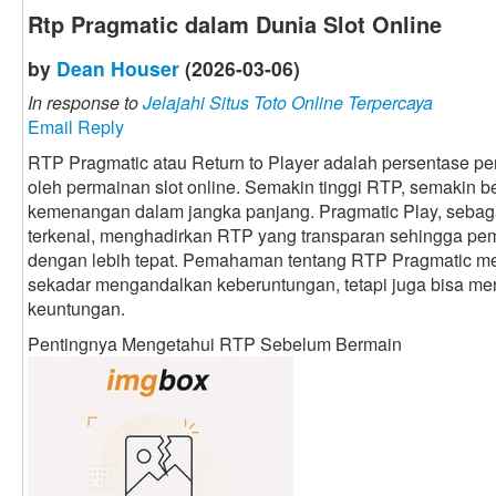
Rtp Pragmatic dalam Dunia Slot Online
by
Dean Houser
(2026-03-06)
In response to
Jelajahi Situs Toto Online Terpercaya
Email Reply
RTP Pragmatic atau Return to Player adalah persentase pe
oleh permainan slot online. Semakin tinggi RTP, semakin
kemenangan dalam jangka panjang. Pragmatic Play, seba
terkenal, menghadirkan RTP yang transparan sehingga pem
dengan lebih tepat. Pemahaman tentang RTP Pragmatic men
sekadar mengandalkan keberuntungan, tetapi juga bisa men
keuntungan.
Pentingnya Mengetahui RTP Sebelum Bermain