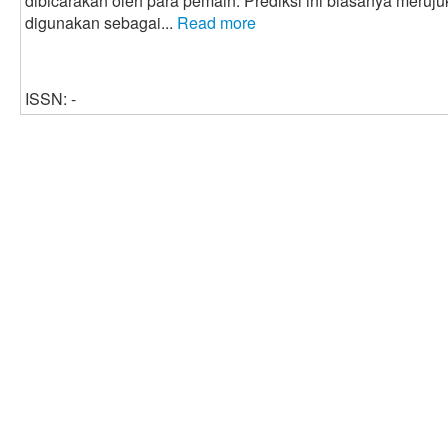
dibicarakan oleh para pemain. Prediksi ini biasanya meruj
digunakan sebagai...
Read more
ISSN: -