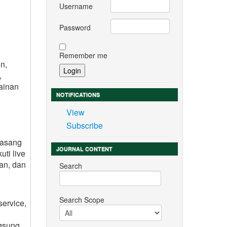
Username
Password
Remember me
n,
,
ainan
NOTIFICATIONS
View
Subscribe
masang
JOURNAL CONTENT
uti live
man, dan
Search
Search Scope
service,
gsung