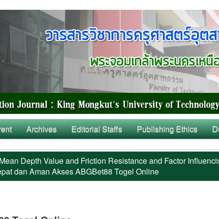
rent
Archives
Editorial Staffs
Publishing Ethics
D
Mean Depth Value and Friction Resistance and Factor Influenci
pat dan Aman Akses ABGBet88 Togel Online