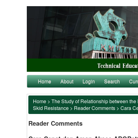
Home
About
Login
Search
Cur
Home
>
The Study of Relationship between the 
Skid Resistance
>
Reader Comments
>
Cara Ce
Reader Comments