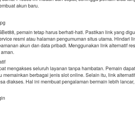
membuat akun baru.
GBet88, pemain tetap harus berhati-hati. Pastikan link yang di
service resmi atau halaman pengumuman situs utama. Hindari li
keamanan akun dan data pribadi. Menggunakan link alternatif re
p aman.
tif
dapat mengakses seluruh layanan tanpa hambatan. Pemain dapa
emainkan berbagai jenis slot online. Selain itu, link alternati
isa diakses. Hal ini membuat pengalaman bermain lebih lancar,
gin