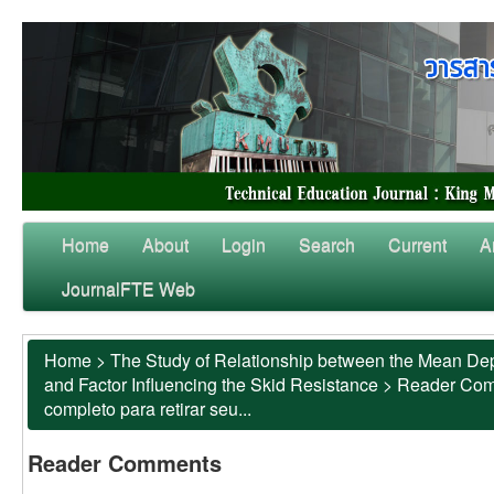
Home
About
Login
Search
Current
A
JournalFTE Web
Home
>
The Study of Relationship between the Mean Dep
and Factor Influencing the Skid Resistance
>
Reader Co
completo para retirar seu...
Reader Comments