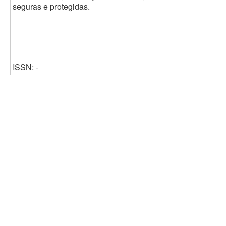
seguras e protegidas.
ISSN: -