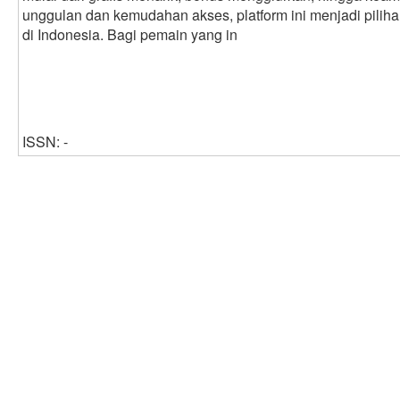
unggulan dan kemudahan akses, platform ini menjadi pilihan 
di Indonesia. Bagi pemain yang in
ISSN: -