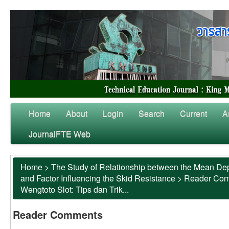
Home
About
Login
Search
Current
A
JournalFTE Web
Home
>
The Study of Relationship between the Mean Dep
and Factor Influencing the Skid Resistance
>
Reader Co
Wengtoto Slot: Tips dan Trik...
Reader Comments