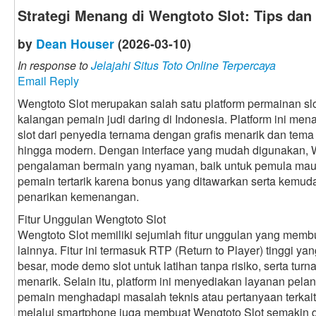
Strategi Menang di Wengtoto Slot: Tips dan 
by
Dean Houser
(2026-03-10)
In response to
Jelajahi Situs Toto Online Terpercaya
Email Reply
Wengtoto Slot merupakan salah satu platform permainan slo
kalangan pemain judi daring di Indonesia. Platform ini me
slot dari penyedia ternama dengan grafis menarik dan tema 
hingga modern. Dengan interface yang mudah digunakan, 
pengalaman bermain yang nyaman, baik untuk pemula mau
pemain tertarik karena bonus yang ditawarkan serta kemu
penarikan kemenangan.
Fitur Unggulan Wengtoto Slot
Wengtoto Slot memiliki sejumlah fitur unggulan yang membua
lainnya. Fitur ini termasuk RTP (Return to Player) tinggi 
besar, mode demo slot untuk latihan tanpa risiko, serta tu
menarik. Selain itu, platform ini menyediakan layanan pel
pemain menghadapi masalah teknis atau pertanyaan terka
melalui smartphone juga membuat Wengtoto Slot semakin d