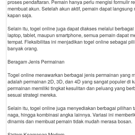
proses pendaftaran. Pemain hanya perlu mengisi formulir re
membuat akun. Setelah akun aktif, pemain dapat langsung 
kapan saja.
Selain itu, togel online juga dapat diakses melalui berbag
laptop, tablet, maupun smartphone, semua pemain dapat m
tempat. Fleksibilitas ini menjadikan togel online sebagai pil
banyak orang.
Beragam Jenis Permainan
Togel online menawarkan berbagai jenis permainan yang m
adalah permainan 2D, 3D, dan 4D yang sangat populer di k
permainan memiliki tingkat kesulitan dan peluang yang be
sesuai strategi mereka.
Selain itu, togel online juga menyediakan berbagai pilihan 
naga, hingga kombinasi angka lainnya. Variasi ini member
dinamis dan membuat pemain tidak mudah merasa bosan.
Sistem Keamanan Modern