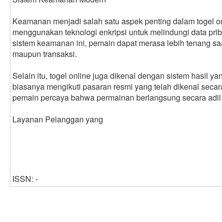
Keamanan menjadi salah satu aspek penting dalam togel on
menggunakan teknologi enkripsi untuk melindungi data prib
sistem keamanan ini, pemain dapat merasa lebih tenang sa
maupun transaksi.
Selain itu, togel online juga dikenal dengan sistem hasil ya
biasanya mengikuti pasaran resmi yang telah dikenal secara
pemain percaya bahwa permainan berlangsung secara adil d
Layanan Pelanggan yang
ISSN: -