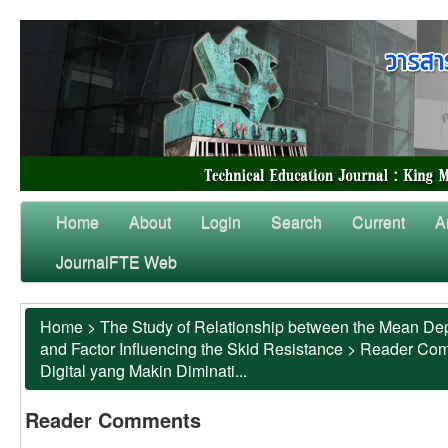
Home
About
Login
Search
Current
A
JournalFTE Web
Home
>
The Study of Relationship between the Mean Dep
and Factor Influencing the Skid Resistance
>
Reader Co
Digital yang Makin Diminati...
Reader Comments