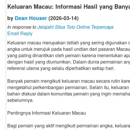
Keluaran Macau: Informasi Hasil yang Bany
by
Dean Houser
(2026-03-14)
In response to
Jelajahi Situs Toto Online Terpercaya
Email Reply
Keluaran macau merupakan istilah yang sering digunakan
angka untuk merujuk pada hasil undian dari pasaran Macau. 
yang paling dinantikan oleh pemain karena menentukan ap
dengan hasil yang diumumkan. Dalam dunia permainan ang
referensi utama yang selalu diperhatikan setiap hari.
Banyak pemain mengikuti keluaran macau secara rutin karen
mengetahui perkembangan permainan. Selain itu, keluaran 
bahan diskusi dalam komunitas pemain yang ingin memaham
sebelumnya.
Pentingnya Informasi Keluaran Macau
Bagi pemain yang aktif mengikuti permainan angka, keluara