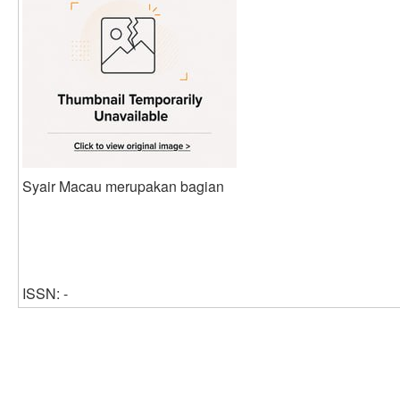
Syair Macau merupakan bagian
ISSN: -