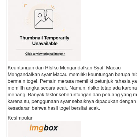
Keuntungan dan Risiko Mengandalkan Syair Macau
Mengandalkan syair Macau memiliki keuntungan berupa hibu
bermain togel. Pemain merasa memiliki petunjuk rahasia y
memilih angka secara acak. Namun, risiko tetap ada karena
menang. Banyak faktor keberuntungan dan peluang yang me
karena itu, penggunaan syair sebaiknya dipadukan denga
kesadaran bahwa hasil togel bersifat acak.
Kesimpulan