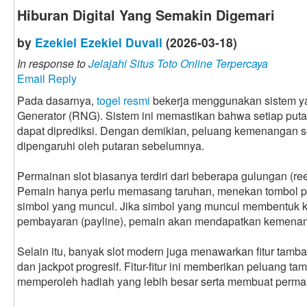
Hiburan Digital Yang Semakin Digemari
by
Ezekiel Ezekiel Duvall
(2026-03-18)
In response to
Jelajahi Situs Toto Online Terpercaya
Email Reply
Pada dasarnya,
togel resmi
bekerja menggunakan sistem 
Generator (RNG). Sistem ini memastikan bahwa setiap putar
dapat diprediksi. Dengan demikian, peluang kemenangan set
dipengaruhi oleh putaran sebelumnya.
Permainan slot biasanya terdiri dari beberapa gulungan (ree
Pemain hanya perlu memasang taruhan, menekan tombol pu
simbol yang muncul. Jika simbol yang muncul membentuk k
pembayaran (payline), pemain akan mendapatkan kemenang
Selain itu, banyak slot modern juga menawarkan fitur tamba
dan jackpot progresif. Fitur-fitur ini memberikan peluang 
memperoleh hadiah yang lebih besar serta membuat permain