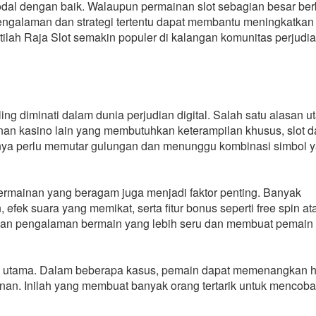
modal dengan baik. Walaupun permainan slot sebagian besar ber
ngalaman dan strategi tertentu dapat membantu meningkatkan
ilah Raja Slot semakin populer di kalangan komunitas perjudi
ling diminati dalam dunia perjudian digital. Salah satu alasan 
an kasino lain yang membutuhkan keterampilan khusus, slot d
ya perlu memutar gulungan dan menunggu kombinasi simbol 
permainan yang beragam juga menjadi faktor penting. Banyak
fek suara yang memikat, serta fitur bonus seperti free spin at
akan pengalaman bermain yang lebih seru dan membuat pemain 
rik utama. Dalam beberapa kasus, pemain dapat memenangkan 
inan. Inilah yang membuat banyak orang tertarik untuk mencoba