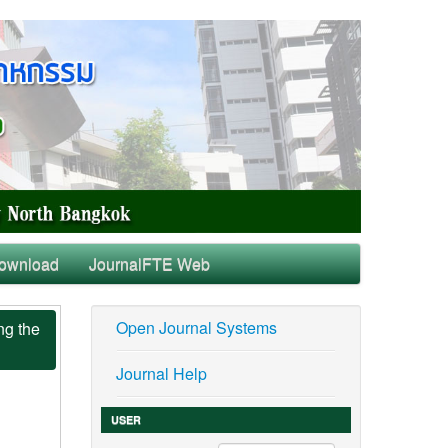
ownload
JournalFTE Web
Open Journal Systems
ng the
Journal Help
USER