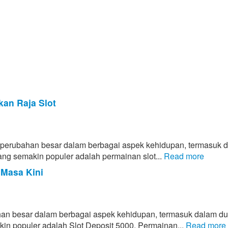
kan Raja Slot
 perubahan besar dalam berbagai aspek kehidupan, termasuk 
yang semakin populer adalah permainan slot...
Read more
 Masa Kini
n besar dalam berbagai aspek kehidupan, termasuk dalam du
kin populer adalah Slot Deposit 5000. Permainan...
Read more