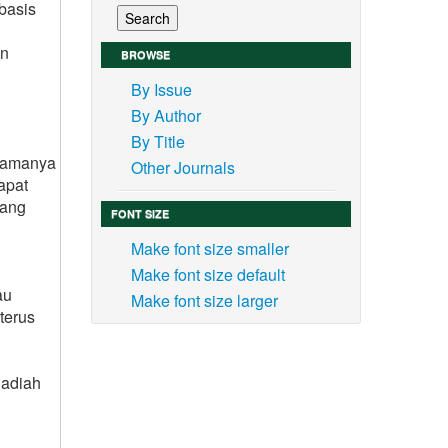
basis
an
BROWSE
By Issue
By Author
By Title
utamanya
Other Journals
apat
yang
FONT SIZE
Make font size smaller
Make font size default
au
Make font size larger
terus
hadiah