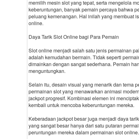
memilih mesin slot yang tepat, serta mengelola 
keberuntungan, banyak pemain percaya bahwa pe
peluang kemenangan. Hal inilah yang membuat ist
online.
Daya Tarik Slot Online bagi Para Pemain
Slot online menjadi salah satu jenis permainan pa
adalah kemudahan bermain. Tidak seperti permain
dimainkan dengan sangat sederhana. Pemain han
menguntungkan.
Selain itu, desain visual yang menarik dan tema 
permainan slot yang menawarkan animasi modern, e
jackpot progresif. Kombinasi elemen ini mencipt
kembali untuk mencoba keberuntungan mereka.
Keberadaan jackpot besar juga menjadi daya ta
yang sangat besar hanya dari satu putaran perma
peruntungan mereka dalam permainan slot online.