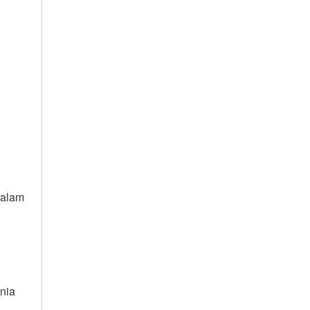
dalam
nia