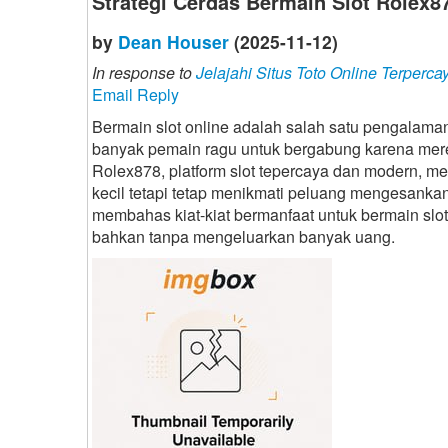
Strategi Cerdas Bermain Slot Rolex8
by
Dean Houser
(2025-11-12)
In response to
Jelajahi Situs Toto Online Terperca
Email Reply
Bermain slot online adalah salah satu pengalama
banyak pemain ragu untuk bergabung karena mere
Rolex878, platform slot tepercaya dan modern, m
kecil tetapi tetap menikmati peluang mengesankan
membahas kiat-kiat bermanfaat untuk bermain s
bahkan tanpa mengeluarkan banyak uang.