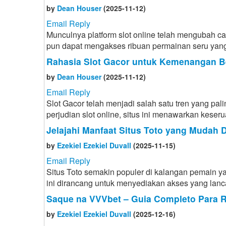
by
Dean Houser
(2025-11-12)
Email Reply
Munculnya platform slot online telah mengubah ca
pun dapat mengakses ribuan permainan seru yang
Rahasia Slot Gacor untuk Kemenangan B
by
Dean Houser
(2025-11-12)
Email Reply
Slot Gacor telah menjadi salah satu tren yang pali
perjudian slot online, situs ini menawarkan kes
Jelajahi Manfaat Situs Toto yang Mudah 
by
Ezekiel Ezekiel Duvall
(2025-11-15)
Email Reply
Situs Toto semakin populer di kalangan pemain ya
ini dirancang untuk menyediakan akses yang lanc
Saque na VVVbet – Guia Completo Para Re
by
Ezekiel Ezekiel Duvall
(2025-12-16)