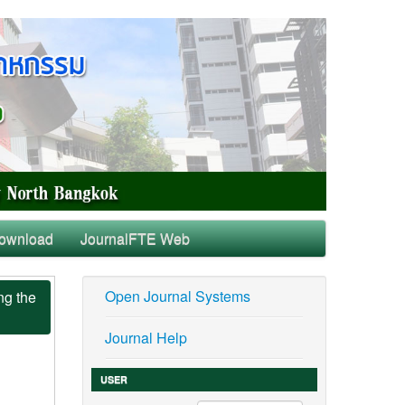
ownload
JournalFTE Web
Open Journal Systems
ng the
Journal Help
USER