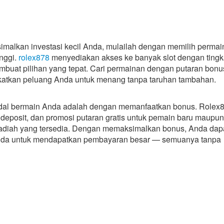
malkan investasi kecil Anda, mulailah dengan memilih perma
nggi.
rolex878
menyediakan akses ke banyak slot dengan ting
uat pilihan yang tepat. Cari permainan dengan putaran bonu
ningkatkan peluang Anda untuk menang tanpa taruhan tambahan.
odal bermain Anda adalah dengan memanfaatkan bonus. Rolex
posit, dan promosi putaran gratis untuk pemain baru maupun 
 hadiah yang tersedia. Dengan memaksimalkan bonus, Anda dap
Anda untuk mendapatkan pembayaran besar — semuanya tanpa