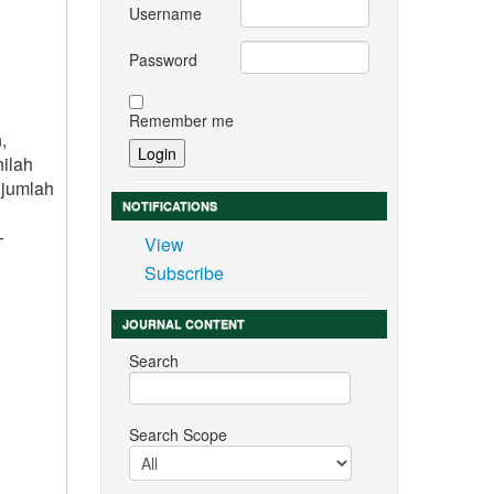
Username
Password
Remember me
,
ilah
 jumlah
NOTIFICATIONS
—
View
Subscribe
JOURNAL CONTENT
Search
Search Scope