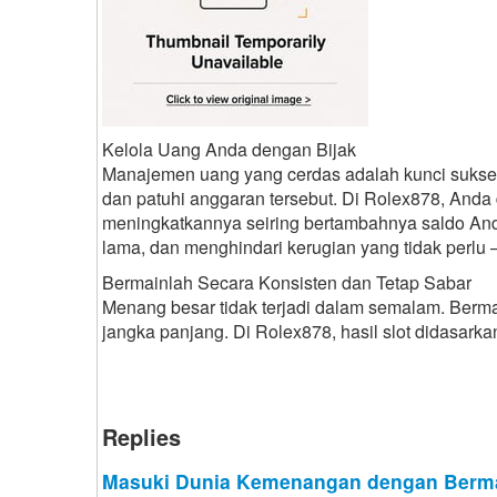
Kelola Uang Anda dengan Bijak
Manajemen uang yang cerdas adalah kunci sukses
dan patuhi anggaran tersebut. Di Rolex878, Anda
meningkatkannya seiring bertambahnya saldo And
lama, dan menghindari kerugian yang tidak perlu
Bermainlah Secara Konsisten dan Tetap Sabar
Menang besar tidak terjadi dalam semalam. Berma
jangka panjang. Di Rolex878, hasil slot didasarka
Replies
Masuki Dunia Kemenangan dengan Bermai