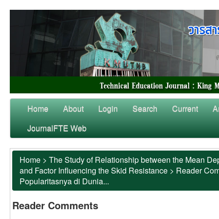
Home
About
Login
Search
Current
A
JournalFTE Web
Home
>
The Study of Relationship between the Mean Dep
and Factor Influencing the Skid Resistance
>
Reader Co
Popularitasnya di Dunia...
Reader Comments