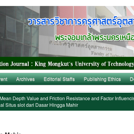
rent
Archives
Editorial Staffs
Publishing Ethics
D
Mean Depth Value and Friction Resistance and Factor Influenci
l Situs slot dari Dasar Hingga Mahir