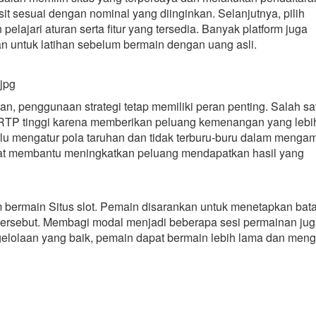
it sesuai dengan nominal yang diinginkan. Selanjutnya, pilih
elajari aturan serta fitur yang tersedia. Banyak platform juga
 untuk latihan sebelum bermain dengan uang asli.
n, penggunaan strategi tetap memiliki peran penting. Salah sa
 RTP tinggi karena memberikan peluang kemenangan yang lebi
rlu mengatur pola taruhan dan tidak terburu-buru dalam mengam
pat membantu meningkatkan peluang mendapatkan hasil yang
bermain Situs slot. Pemain disarankan untuk menetapkan bat
 tersebut. Membagi modal menjadi beberapa sesi permainan jug
lolaan yang baik, pemain dapat bermain lebih lama dan meng