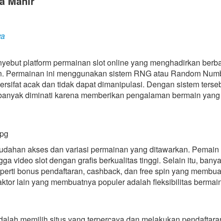
ga Mahir
ya
enyebut platform permainan slot online yang menghadirkan berb
ern. Permainan ini menggunakan sistem RNG atau Random Num
rsifat acak dan tidak dapat dimanipulasi. Dengan sistem terseb
ng banyak diminati karena memberikan pengalaman bermain yang 
emudahan akses dan variasi permainan yang ditawarkan. Pemain
ga video slot dengan grafis berkualitas tinggi. Selain itu, bany
eperti bonus pendaftaran, cashback, dan free spin yang membua
or lain yang membuatnya populer adalah fleksibilitas bermai
dalah memilih situs yang terpercaya dan melakukan pendaftara