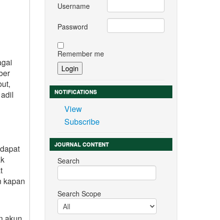
Username
Password
Remember me
agai
ber
ut,
NOTIFICATIONS
adil
View
Subscribe
JOURNAL CONTENT
 dapat
ak
Search
t
n kapan
Search Scope
n akun.