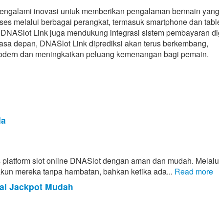
 mengalami inovasi untuk memberikan pengalaman bermain yang
diakses melalui berbagai perangkat, termasuk smartphone dan table
. DNASlot Link juga mendukung integrasi sistem pembayaran dig
asa depan, DNASlot Link diprediksi akan terus berkembang,
odern dan meningkatkan peluang kemenangan bagi pemain.
la
 platform slot online DNASlot dengan aman dan mudah. Melalu
kun mereka tanpa hambatan, bahkan ketika ada...
Read more
nal Jackpot Mudah