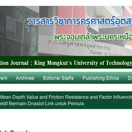
rent
Archives
Editorial Staffs
Publishing Ethics
D
Mean Depth Value and Friction Resistance and Factor Influenci
ektif Bermain Dnaslot Link untuk Pemula