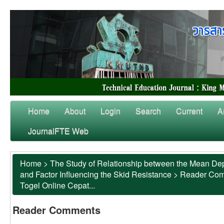
Home
About
Login
Search
Current
A
JournalFTE Web
Home
>
The Study of Relationship between the Mean Dep
and Factor Influencing the Skid Resistance
>
Reader Co
Togel Online Cepat...
Reader Comments