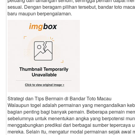
peluang dan tantangan sendiri, sehingga pemain dapat men
sesuai. Dengan beragam pilihan tersebut, bandar toto mac
baru maupun berpengalaman.
Strategi dan Tips Bermain di Bandar Toto Macau
Walaupun togel adalah permainan yang mengandalkan keber
bagian penting bagi banyak pemain. Beberapa pemain memi
sebelumnya untuk menentukan angka yang berpotensi munc
menggabungkan prediksi dari berbagai sumber tepercaya 
mereka. Selain itu, mengatur modal permainan sejak awal 