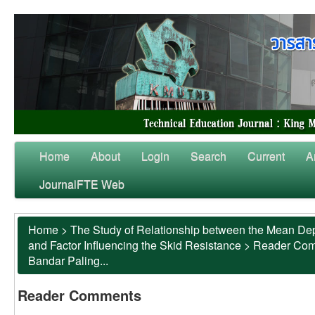
Home
About
Login
Search
Current
A
JournalFTE Web
Home
>
The Study of Relationship between the Mean Dep
and Factor Influencing the Skid Resistance
>
Reader Co
Bandar Paling...
Reader Comments