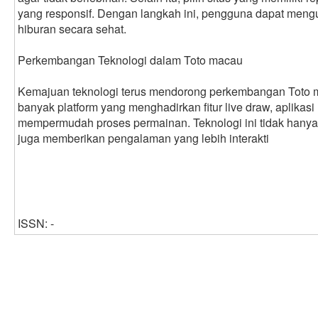
yang responsif. Dengan langkah ini, pengguna dapat mengur
hiburan secara sehat.
Perkembangan Teknologi dalam Toto macau
Kemajuan teknologi terus mendorong perkembangan Toto mac
banyak platform yang menghadirkan fitur live draw, aplikasi
mempermudah proses permainan. Teknologi ini tidak hany
juga memberikan pengalaman yang lebih interakti
ISSN: -