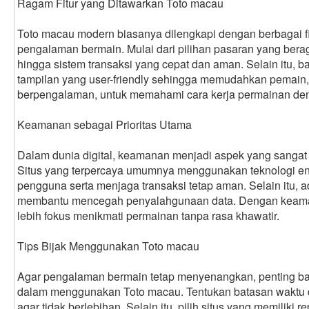
Ragam Fitur yang Ditawarkan Toto macau
Toto macau modern biasanya dilengkapi dengan berbagai 
pengalaman bermain. Mulai dari pilihan pasaran yang berag
hingga sistem transaksi yang cepat dan aman. Selain itu, 
tampilan yang user-friendly sehingga memudahkan pemain
berpengalaman, untuk memahami cara kerja permainan den
Keamanan sebagai Prioritas Utama
Dalam dunia digital, keamanan menjadi aspek yang sangat
Situs yang terpercaya umumnya menggunakan teknologi enk
pengguna serta menjaga transaksi tetap aman. Selain itu, a
membantu mencegah penyalahgunaan data. Dengan keaman
lebih fokus menikmati permainan tanpa rasa khawatir.
Tips Bijak Menggunakan Toto macau
Agar pengalaman bermain tetap menyenangkan, penting bag
dalam menggunakan Toto macau. Tentukan batasan waktu 
agar tidak berlebihan. Selain itu, pilih situs yang memiliki