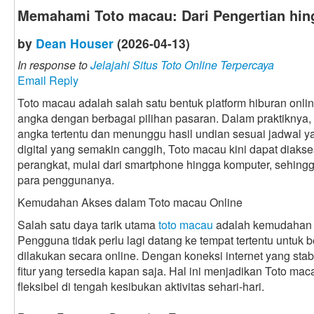
Memahami Toto macau: Dari Pengertian hi
by
Dean Houser
(2026-04-13)
In response to
Jelajahi Situs Toto Online Terpercaya
Email Reply
Toto macau adalah salah satu bentuk platform hiburan onl
angka dengan berbagai pilihan pasaran. Dalam praktiknya
angka tertentu dan menunggu hasil undian sesuai jadwal y
digital yang semakin canggih, Toto macau kini dapat diak
perangkat, mulai dari smartphone hingga komputer, sehi
para penggunanya.
Kemudahan Akses dalam Toto macau Online
Salah satu daya tarik utama
toto macau
adalah kemudahan 
Pengguna tidak perlu lagi datang ke tempat tertentu untuk
dilakukan secara online. Dengan koneksi internet yang stab
fitur yang tersedia kapan saja. Hal ini menjadikan Toto ma
fleksibel di tengah kesibukan aktivitas sehari-hari.