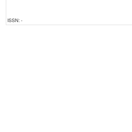
ISSN: -