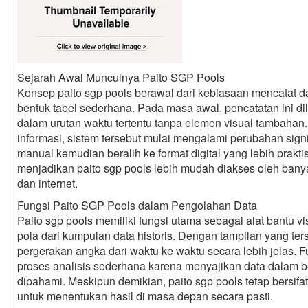
Sejarah Awal Munculnya Paito SGP Pools
Konsep paito sgp pools berawal dari kebiasaan mencatat 
bentuk tabel sederhana. Pada masa awal, pencatatan ini d
dalam urutan waktu tertentu tanpa elemen visual tambahan
informasi, sistem tersebut mulai mengalami perubahan sign
manual kemudian beralih ke format digital yang lebih prakti
menjadikan paito sgp pools lebih mudah diakses oleh banya
dan internet.
Fungsi Paito SGP Pools dalam Pengolahan Data
Paito sgp pools memiliki fungsi utama sebagai alat bant
pola dari kumpulan data historis. Dengan tampilan yang ter
pergerakan angka dari waktu ke waktu secara lebih jelas. 
proses analisis sederhana karena menyajikan data dalam b
dipahami. Meskipun demikian, paito sgp pools tetap bersifat
untuk menentukan hasil di masa depan secara pasti.