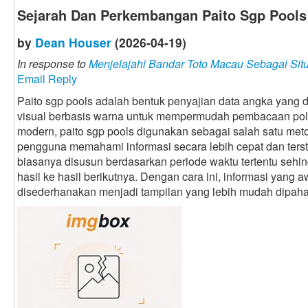
Sejarah Dan Perkembangan Paito Sgp Pools D
by
Dean Houser
(2026-04-19)
In response to
Menjelajahi Bandar Toto Macau Sebagai Situ
Email Reply
Paito sgp pools adalah bentuk penyajian data angka yang d
visual berbasis warna untuk mempermudah pembacaan pola 
modern, paito sgp pools digunakan sebagai salah satu met
pengguna memahami informasi secara lebih cepat dan terstr
biasanya disusun berdasarkan periode waktu tertentu sehing
hasil ke hasil berikutnya. Dengan cara ini, informasi yang
disederhanakan menjadi tampilan yang lebih mudah dipaha