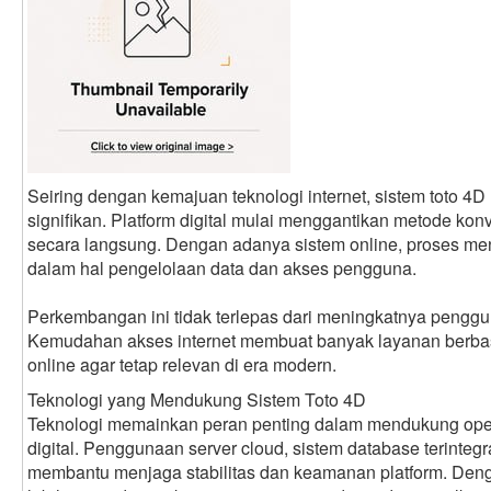
Seiring dengan kemajuan teknologi internet, sistem toto 4
signifikan. Platform digital mulai menggantikan metode ko
secara langsung. Dengan adanya sistem online, proses menja
dalam hal pengelolaan data dan akses pengguna.
Perkembangan ini tidak terlepas dari meningkatnya penggun
Kemudahan akses internet membuat banyak layanan berbas
online agar tetap relevan di era modern.
Teknologi yang Mendukung Sistem Toto 4D
Teknologi memainkan peran penting dalam mendukung ope
digital. Penggunaan server cloud, sistem database terintegra
membantu menjaga stabilitas dan keamanan platform. Dengan