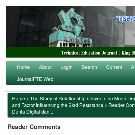
Home
About
Login
Search
Current
A
JournalFTE Web
Home
>
The Study of Relationship between the Mean Dep
and Factor Influencing the Skid Resistance
>
Reader Co
Dunia Digital dan...
Reader Comments