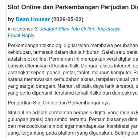
Slot Online dan Perkembangan Perjudian Di
by
Dean Houser
(2026-05-02)
In response to
Jelajahi Situs Toto Online Terpercaya
Email Reply
Perkembangan teknologi digital telah membawa perubahan
kehidupan, termasuk dalam dunia hiburan. Salah satu bent
adalah slot online. Permainan ini merupakan versi digital da
banyak ditemukan di kasino fisik. Dengan akses internet, p
perangkat seperti ponsel pintar, tablet, maupun komputer. P
karena menawarkan kemudahan akses, tampilan visual yang
yang sangat beragam. Namun, di balik daya tarik tersebut, 
yang perlu dipahami, terutama terkait risiko dan dampakny
Pengertian Slot Online dan Perkembangannya
Slot online adalah permainan berbasis digital yang meniru 
gulungan (reels) dan simbol tertentu. Pemain biasanya dim
dan mencocokkan simbol agar mendapatkan kombinasi yang
uang, tergantung pada platform yang digunakan. Seiring pe