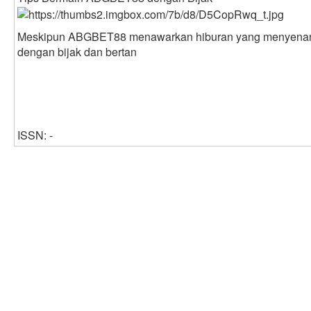
Meskipun ABGBET88 menawarkan hiburan yang menyenangk
dengan bijak dan bertan
ISSN: -